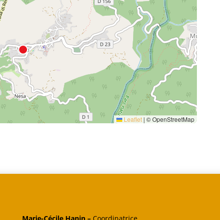
Leaflet
|
© OpenStreetMap
Marie-Cécile Hanin –
Coordinatrice