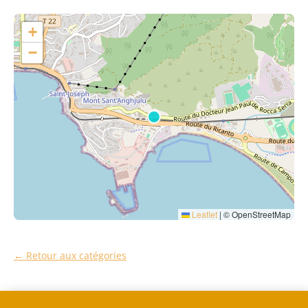
+
−
Leaflet
|
© OpenStreetMap
← Retour aux catégories