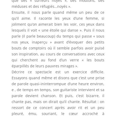
que des « surfeurs noyés », des moutons, des
méduses et des réfugiés…noyés ».
Ensuite, il nous parle quand même un peu de ce
qu’il aime. Il raconte les yeux d’une femme, si
joliment qu’on aimerait bien les voir, ces yeux dans
lesquels il voit « une étoile qui danse ». Puis il nous
parle (il parle beaucoup) du temps qui passe « sous
nos yeux, inaperçu » avant d’évoquer des petits
bouts de comptoirs où il semble parfois avoir puisé
son inspiration, au cours de conversations avec ceux
qui cherchent au fond d’un verre « les bouts
éparpillés de leurs pauvres mirages ».
Décrire ce spectacle est un exercice difficile.
Essayons quand même et disons que c’est une prise
de parole quasi-ininterrompue d’une heure environ,
e , de temps en temps, son guitariste intervient et sa
parole devient chanson. Et puis, c’est bizarre, il
chante pas, mais on dirait qu’il chante. Résultat : on
ressort de ce concert après avoir rit et un peu
pleuré, ému, souriant, le cœur accroché à