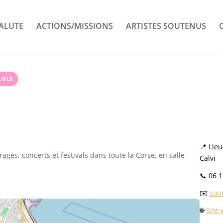
ALUTE
ACTIONS/MISSIONS
ARTISTES SOUTENUS
IELS
📍 Lie
rages, concerts et festivals dans toute la Corse, en salle
Calvi
📞 06 1
✉️
son
🌐
Site