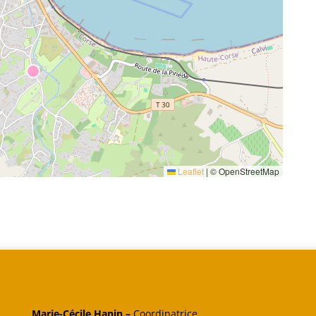
Leaflet
|
© OpenStreetMap
Marie-Cécile Hanin –
Coordinatrice